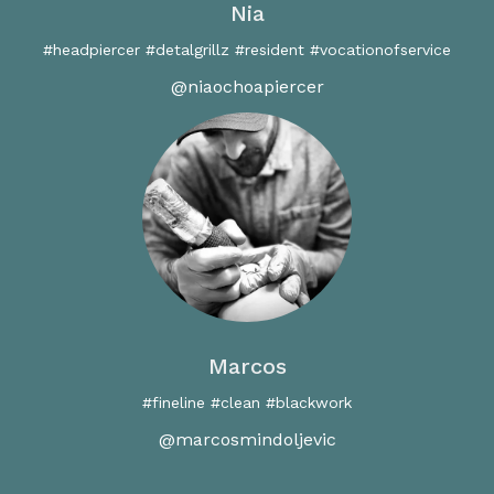
Nia
#headpiercer #detalgrillz #resident #vocationofservice
@niaochoapiercer
Marcos
#fineline #clean #blackwork
@marcosmindoljevic