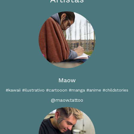
Maow
#kawaii #ilustrativo #cartooon #manga #anime #childstories
@maow.tattoo